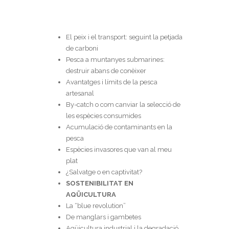
El peix i el transport: seguint la petjada
de carboni
Pesca a muntanyes submarines:
destruir abans de conèixer
Avantatges i límits de la pesca
artesanal
By-catch o com canviar la selecció de
les espècies consumides
Acumulació de contaminants en la
pesca
Espècies invasores que van al meu
plat
¿Salvatge o en captivitat?
SOSTENIBILITAT EN
AQÜICULTURA
La “blue revolution”
De manglars i gambetes
Aqüicultura industrial i la degradació