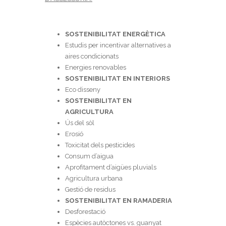
SOSTENIBILITAT ENERGÈTICA
Estudis per incentivar alternatives a
aires condicionats
Energies renovables
SOSTENIBILITAT EN INTERIORS
Eco disseny
SOSTENIBILITAT EN
AGRICULTURA
Ús del sòl
Erosió
Toxicitat dels pesticides
Consum d’aigua
Aprofitament d’aigües pluvials
Agricultura urbana
Gestió de residus
SOSTENIBILITAT EN RAMADERIA
Desforestació
Espècies autòctones vs. guanyat