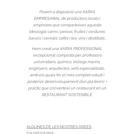
Posem a disposició una XARXA
EMPRESARIAL de productors locals i
empreses que comparteixen aquesta
ideologia: carns i peixos; fruites i verdures;
llavors i cereals; cafès i tes; vins i destil·lats…
Hem creat una XARXA PROFESSIONAL
excepcional composta per professors
universitaris, químics, biòlegs marins,
enginyers, arquitectes, xefs especialitzats…
amb els quals fer el més complet estudi i
posterior desenvolupament d’un pla teòric +
pràctic que converteixi un restaurant en un
RESTAURANT SOSTENIBLE.
ALGUNES DE LES NOSTRES ÀREES
D’ASSESSORIA: