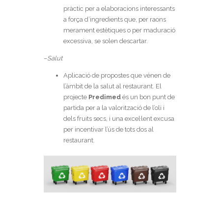
pràctic per a elaboracions interessants
a força d’ingredients que, per raons
merament estètiques o per maduració
excessiva, se solen descartar.
–
Salut
Aplicació de propostes que vénen de
l’àmbit de la salut al restaurant. El
projecte
Predimed
és un bon punt de
partida per a la valorització de l’oli i
dels fruits secs, i una excel·lent excusa
per incentivar l’ús de tots dos al
restaurant.