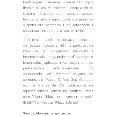
bentòniques costaneres, processos biològics
litorals, fluxos de matèria i energia en el
sistema d’acoblament plàncton-bentos,
trasplantament i aqüicultura d’organismes
suspensívors bentònics i en l’ordenació i
conservació de la fauna silvestre marina.
Té en el seu historial més de 90 publicacions
en revistes incloses al SCI, ha participat en
més de 50 congressos nacionals i
internacionals i en 35 projectes d’investigació
fonamental, aplicada i de seguiment de
pertorbacions antropogèniques. És
col·laborador en diferents mitjans de
comunicació (Públic, El País, Geo, Quercus,
etc.) amb més de 130 publicacions en
aquests mitjans. També ha publicat llibres
com “Planeta blau: un univers en extinció”
(DEBAT) o “Medusa” (Plaza & Janés)
Sandro Massari, arquitecto.