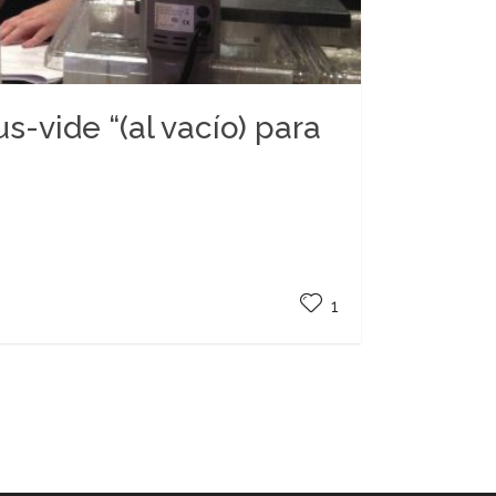
s-vide “(al vacío) para
1